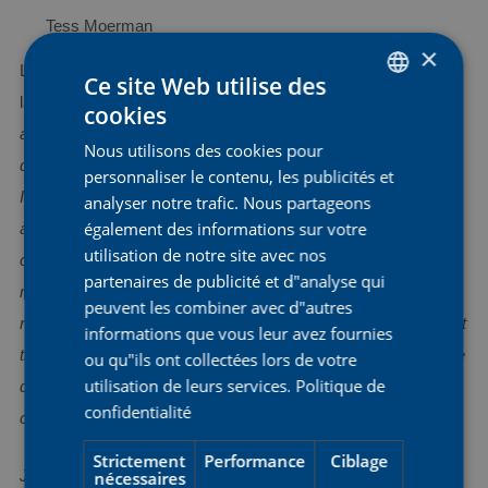
Tess Moerman
×
Le directeur sportif Fien Delbaere est impatiente de participer à
Ce site Web utilise des
la course : "
Nous avons un bon mélange de coureuses U23
cookies
DUTCH
avec la coureuse élite Ally Wollaston. Ally vient de se remettre
Nous utilisons des cookies pour
ENGLISH
d'une maladie qui l'a empêchée de prendre le départ à
personnaliser le contenu, les publicités et
FRENCH
Isbergues et au GP de Wallonie. Aujourd'hui, elle est de retour
analyser notre trafic. Nous partageons
également des informations sur votre
à 100% et je suis curieuse de voir comment elle va se
utilisation de notre site avec nos
comporter dans cette course. Si elle est vraiment à son
partenaires de publicité et d"analyse qui
meilleur niveau, elle peut certainement prétendre à un bon
peuvent les combiner avec d"autres
résultat, car elle est aussi une bonne grimpeuse. Le peloton est
informations que vous leur avez fournies
très diversifié, avec de nombreuses équipes de clubs ainsi que
ou qu"ils ont collectées lors de votre
utilisation de leurs services.
Politique de
des équipes fortes comme Movistar et Visma - Lease a Bike,
confidentialité
ce qui crée un large éventail de niveaux de compétition.
Strictement
Performance
Ciblage
nécessaires
Je suis également impatiente de voir ce que Tess peut faire