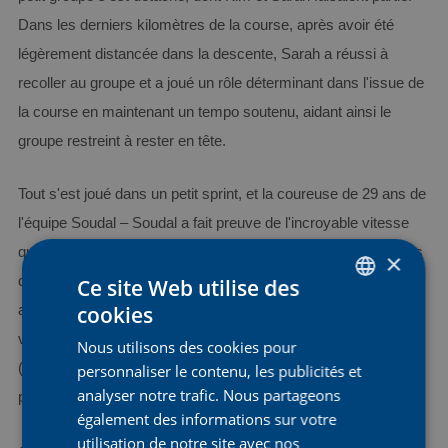
Dans les derniers kilomètres de la course, après avoir été
légèrement distancée dans la descente, Sarah a réussi à
recoller au groupe et a joué un rôle déterminant dans l'issue de
la course en maintenant un tempo soutenu, aidant ainsi le
groupe restreint à rester en tête.
Tout s'est joué dans un petit sprint, et la coureuse de 29 ans de
l'équipe Soudal – Soudal a fait preuve de l'incroyable vitesse
qui lui avait déjà permis de monter deux fois sur le podium lors
×
du week-end d'ouverture de la course. Elle a placé son
Ce site Web utilise des
cookies
accélération à 200 mètres de la ligne pour remporter une
DUTCH
victoire mémorable dans un finish serré contre Demi Vollering
Nous utilisons des cookies pour
ENGLISH
(FDJ-Suez) et reprendre le maillot jaune, qu'elle avait déjà
personnaliser le contenu, les publicités et
FRENCH
analyser notre trafic. Nous partageons
porté pendant une journée en début de semaine.
également des informations sur votre
utilisation de notre site avec nos