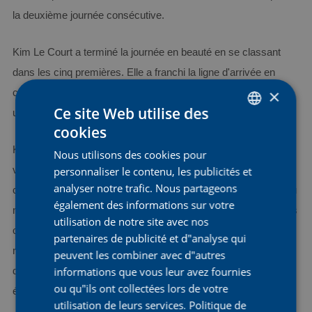
la deuxième journée consécutive.
Kim Le Court a terminé la journée en beauté en se classant
dans les cinq premières. Elle a franchi la ligne d'arrivée en
×
cinquième position au sommet de La Molina, ce qui lui a valu
Ce site Web utilise des
une cinquième place bien méritée au classement général.
cookies
DUTCH
Kim Le Court a déclaré après l'arrivée : « Aujourd'hui a été un
Nous utilisons des cookies pour
ENGLISH
véritable test pour moi, en gravissant les montagnes et en
personnaliser le contenu, les publicités et
FRENCH
analyser notre trafic. Nous partageons
courant à une altitude aussi élevée, 1800 mètres au-dessus du
également des informations sur votre
niveau de la mer, pour la première fois. Ces conditions difficiles
utilisation de notre site avec nos
ont rendu ma respiration très difficile et je me suis sentie
partenaires de publicité et d"analyse qui
nauséeuse lors de la première montée. Mais je savais que je
peuvent les combiner avec d"autres
informations que vous leur avez fournies
devais rester concentrée, et mes formidables coéquipières
ou qu"ils ont collectées lors de votre
étaient là pour me soutenir.
utilisation de leurs services.
Politique de