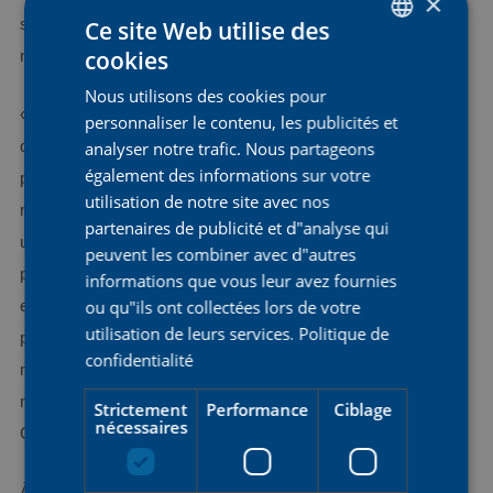
×
secondes, mais cela n’a finalement pas suffi pour conserver le
Ce site Web utilise des
cookies
maillot jaune.
DUTCH
Nous utilisons des cookies pour
ENGLISH
« Sur le plan médical, Emma va bien. Nous ne pensons pas
personnaliser le contenu, les publicités et
FRENCH
qu’il y ait de fracture, ce qui est une bonne nouvelle. Elle
analyser notre trafic. Nous partageons
également des informations sur votre
présente plusieurs blessures dont nous allons nous occuper,
utilisation de notre site avec nos
mais il s’agissait d’une chute violente à grande vitesse après
partenaires de publicité et d"analyse qui
une crevaison. Les filles ont fait absolument tout ce qu’elles
peuvent les combiner avec d"autres
pouvaient pour rattraper le retard. Nous sommes revenues à
informations que vous leur avez fournies
ou qu"ils ont collectées lors de votre
environ 20 secondes, mais au final, c’était tout simplement un
utilisation de leurs services.
Politique de
peu trop. Nous perdons le classement général pour l’instant,
confidentialité
mais l’équipe est motivée pour se battre à nouveau pour le
maillot jaune demain », a déclaré la directrice sportive Dani
Strictement
Performance
Ciblage
nécessaires
Christmas.
À une étape de la fin, AG Insurance - Soudal reste pleinement