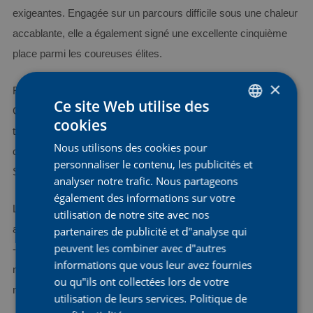
exigeantes. Engagée sur un parcours difficile sous une chaleur
accablante, elle a également signé une excellente cinquième
place parmi les coureuses élites.
×
Revenant sur sa performance, Amandine Muller a déclaré : «
Ce site Web utilise des
C’est vraiment génial de remporter ce contre-la-montre et de
cookies
DUTCH
terminer 5e parmi les élites. C’était une course difficile sous la
Nous utilisons des cookies pour
ENGLISH
chaleur et le parcours était exigeant ! Merci à l’équipe et à
personnaliser le contenu, les publicités et
Sanne pour leur aide. »
FRENCH
analyser notre trafic. Nous partageons
également des informations sur votre
Les festivités se sont poursuivies lors de la course en ligne
utilisation de notre site avec nos
amateur. Après une course offensive menée par AG Insurance
partenaires de publicité et d"analyse qui
peuvent les combiner avec d"autres
- Soudal, Nina Lavenu a remporté au sprint son premier titre
informations que vous leur avez fournies
national individuel, tandis qu’Amandine Muller est montée une
ou qu"ils ont collectées lors de votre
nouvelle fois sur le podium en décrochant la troisième place.
utilisation de leurs services.
Politique de