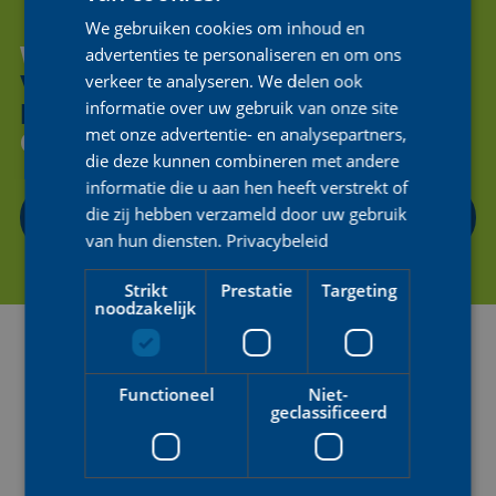
We gebruiken cookies om inhoud en
ENGLISH
WIL JE ONS HELPEN OM DE
advertenties te personaliseren en om ons
FRENCH
VOLGENDE GENERATIE
verkeer te analyseren. We delen ook
informatie over uw gebruik van onze site
FIETSENDE
VROUWEN
TE
met onze advertentie- en analysepartners,
ONDERSTEUNEN?
die deze kunnen combineren met andere
informatie die u aan hen heeft verstrekt of
die zij hebben verzameld door uw gebruik
CONTACTEER ONS
van hun diensten.
Privacybeleid
Strikt
Prestatie
Targeting
noodzakelijk
Functioneel
Niet-
geclassificeerd