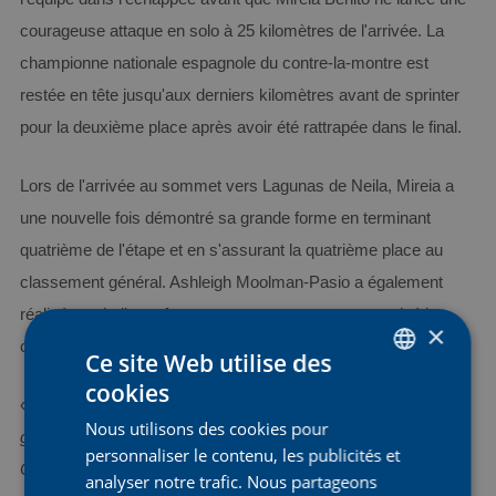
courageuse attaque en solo à 25 kilomètres de l'arrivée. La
championne nationale espagnole du contre-la-montre est
restée en tête jusqu'aux derniers kilomètres avant de sprinter
pour la deuxième place après avoir été rattrapée dans le final.
Lors de l'arrivée au sommet vers Lagunas de Neila, Mireia a
une nouvelle fois démontré sa grande forme en terminant
quatrième de l'étape et en s'assurant la quatrième place au
classement général. Ashleigh Moolman-Pasio a également
réalisé une belle performance en montagne et a terminé la
×
course à la 11e place au classement général.
Ce site Web utilise des
cookies
DUTCH
«
Nous avons tout misé sur un bon résultat au classement
Nous utilisons des cookies pour
ENGLISH
général et voulions tout donner dans cette dernière ascension.
personnaliser le contenu, les publicités et
C’est exactement ce qu’ont fait Mireia et Ash
», a conclu la
FRENCH
analyser notre trafic. Nous partageons