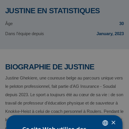
JUSTINE EN STATISTIQUES
Âge
30
Dans l’équipe depuis
January, 2023
BIOGRAPHIE DE JUSTINE
Justine Ghekiere, une coureuse belge au parcours unique vers
le peloton professionnel, fait partie d'AG Insurance - Soudal
depuis 2023. Le sport a toujours été au cœur de sa vie : de son
travail de professeur d'éducation physique et de sauveteur à
Knokke-Heist à celui de coach personnel à Roulers. Pendant le
lockdown, elle a découvert sa passion pour le cyclisme : «
J'ai
×
enfourché mon vélo, j'ai commencé à participer à des courses