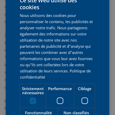
Ce site Web utilise des
cookies
virtuelles sur une plateforme en ligne et j'ai gagné ma première
DUTCH
course. Grâce à un test de performance, je suis entrée en
Nous utilisons des cookies pour
ENGLISH
personnaliser le contenu, les publicités et
contact avec des équipes
».
FRENCH
analyser notre trafic. Nous partageons
également des informations sur votre
2024 a été une année inoubliable pour Justine. Elle est entrée
utilisation de notre site avec nos
dans l'histoire du cyclisme en remportant le classement de la
partenaires de publicité et d"analyse qui
montagne aussi bien dans le Giro d'Italia Donne que dans le
peuvent les combiner avec d"autres
Tour de France Femmes. Dans le Tour, elle a couronné son
informations que vous leur avez fournies
ou qu"ils ont collectées lors de votre
incroyable saison par une victoire en solitaire lors de la
utilisation de leurs services.
Politique de
septième étape arrivant au Grand-Bornand. Ces exploits ont
confidentialité
mis en évidence sa force en tant que grimpeuse et son style
de course intrépide et déterminé.
Strictement
Performance
Ciblage
nécessaires
La polyvalence de Justine ne s'arrête pas au vélo : elle adore
les sushis et les pizzas et aime écouter les tubes de la radio
Fonctionnalité
Non classifiés