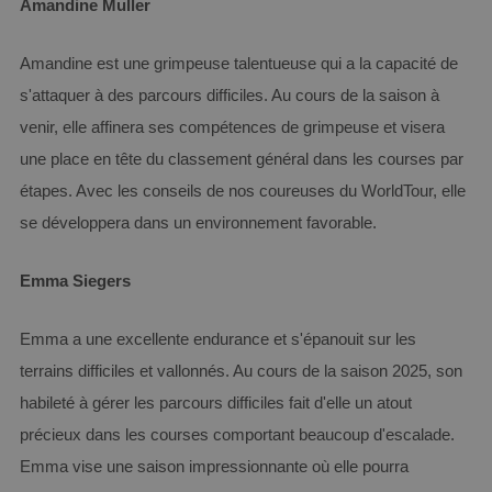
Amandine Muller
Fournisseur /
Nom
Expiration
Descript
Domaine
Amandine est une grimpeuse talentueuse qui a la capacité de
CookieScriptConsent
4
Ce cooki
CookieScript
semaines
utilisé pa
www.aginsurance-
s'attaquer à des parcours difficiles. Au cours de la saison à
2 jours
service
soudal.com
Cookie-
venir, elle affinera ses compétences de grimpeuse et visera
Script.c
pour
une place en tête du classement général dans les courses par
mémorise
préféren
de
étapes. Avec les conseils de nos coureuses du WorldTour, elle
consent
des visit
se développera dans un environnement favorable.
en matiè
cookies. 
nécessai
Emma Siegers
que la
bannière
cookies
Cookie-
Emma a une excellente endurance et s'épanouit sur les
Script.c
fonctio
terrains difficiles et vallonnés. Au cours de la saison 2025, son
Politique de confidentialité de
correcte
Google
habileté à gérer les parcours difficiles fait d'elle un atout
PHPSESSID
Session
Cookie g
PHP.net
par des
www.aginsurance-
précieux dans les courses comportant beaucoup d'escalade.
applicat
soudal.com
basées s
Emma vise une saison impressionnante où elle pourra
langage 
Il s'agit 