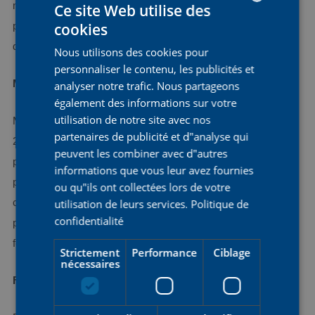
médecine. Sa capacité à concourir à un haut niveau tout en
Ce site Web utilise des
cookies
poursuivant son rêve de devenir médecin montre sa
DUTCH
détermination et sa résilience.
Nous utilisons des cookies pour
ENGLISH
personnaliser le contenu, les publicités et
FRENCH
Margot Marasco
analyser notre trafic. Nous partageons
également des informations sur votre
utilisation de notre site avec nos
Margot entame sa troisième année au sein de notre équipe en
partenaires de publicité et d"analyse qui
2025 et a prouvé qu'elle avait un excellent esprit d'équipe. Elle
peuvent les combiner avec d"autres
possède des compétences techniques exceptionnelles qui lui
informations que vous leur avez fournies
permettent de réaliser des parcours difficiles en toute
ou qu"ils ont collectées lors de votre
confiance. Cette année, Margot mettra à profit son expérience
utilisation de leurs services.
Politique de
confidentialité
pour guider ses coéquipières et rendre l'équipe encore plus
forte.
Strictement
Performance
Ciblage
nécessaires
Fien Masure