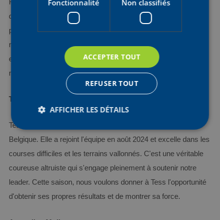
Fonctionnalité
Non classifiés
Fien fait partie de l'équipe depuis quatre ans et a surmonté
divers défis et malchances en cours de route. Sa
persévérance et sa résilience ne cessent de briller. En 2025,
nous nous engageons pleinement à soutenir Fien dans ses
ACCEPTER TOUT
efforts pour retrouver sa forme et montrer le meilleur d'elle-
même.
REFUSER TOUT
Tess Moerman
AFFICHER LES DÉTAILS
Tess est une coureuse polyvalente et une étoile montante en
Belgique. Elle a rejoint l'équipe en août 2024 et excelle dans les
Strictement nécessaires
Performance
courses difficiles et les terrains vallonnés. C'est une véritable
Ciblage
Fonctionnalité
Non classifiés
coureuse altruiste qui s'engage pleinement à soutenir notre
Les cookies strictement nécessaires habilitent des
leader. Cette saison, nous voulons donner à Tess l'opportunité
fonctionnalités de base du site Web telles que la
d'obtenir ses propres résultats et de montrer sa force.
connexion des utilisateurs et la gestion des comptes.
Le site Web ne peut pas être utilisé correctement
sans les cookies strictement nécessaires.