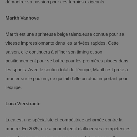
démontrer sa passion pour ces terrains exigeants.
identifia
usage gé
utilisé p
gérer les
Marith Vanhove
variable
session
utilisateu
s'agit
Marith est une sprinteuse belge talentueuse connue pour sa
normale
d'un no
vitesse impressionnante dans les arrivées rapides. Cette
généré d
manière
saison, elle continuera à affiner son timing et son
aléatoire
façon do
positionnement pour se battre pour les premières places dans
est utilis
peut êtr
les sprints. Avec le soutien total de l'équipe, Marith est prête à
spécifiq
site, mai
monter sur le podium, ce qui fait d'elle un atout important pour
bon exe
est le
l'équipe.
maintien
statut d
connexi
pour un
Luca Vierstraete
utilisate
entre les
pages.
Luca est une spécialiste et compétitrice acharnée contre la
montre. En 2025, elle a pour objectif d'affiner ses compétences