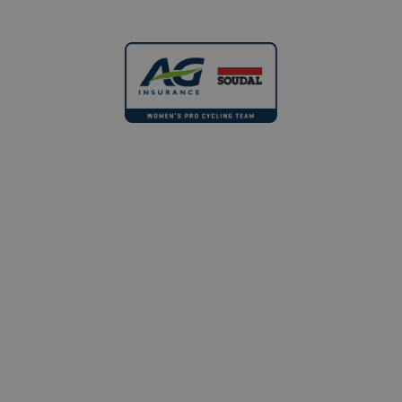
client. Il est
inclus dans
chaque
demande de
page d'un site
et utilisé pour
calculer les
données de
visiteur, de
session et de
campagne
pour les
rapports
d'analyse du
SUIVEZ-NOUS PARTOUT
site.
#DreamDareGrow
_ga_YKDQ97C6XZ
.aginsurance-
1 an 1
Ce cookie est
soudal.com
mois
utilisé par
Google
Analytics
pour
conserver
l'état de la
_clsk
Microsoft
session.
.aginsurance-
soudal.com
© 2022 - 2026 - AG Insurance - Soudal
Termes et conditions
Cookies