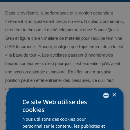
Dans le cyclisme, la performance et le confort dépendent
fortement d'un ajustement précis du vélo. Nicolas Coosemans,
directeur technique et du développement chez Soudal Quick-
Step et figure clé en matière de matériel pour l'équipe féminine
d'AG Insurance - Soudal, souligne que l'ajustement du vélo est
« la base de tout ». Les cyclistes passent d'innombrables
heures sur leur vélo, c'est pourquoi il est essentiel qu'ils aient
une position optimale et indolore. En effet, une mauvaise
position peut en effet entraîner des blessures, ce qu'il faut
absolument éviter dans le cyclisme professionnel.
×
Ce site Web utilise des
Chez Soudal Quick-Step et AG Insurance - Soudal, l'équipe
cookies
DUTCH
s'appuie sur l'expertise de Rëtul, le spécialiste des ajustements
Nous utilisons des cookies pour
ENGLISH
des vélos Specialized. Grâce à des réglages précis, nos
personnaliser le contenu, les publicités et
coureuses ont une position parfaite, adaptée à leur morphologie