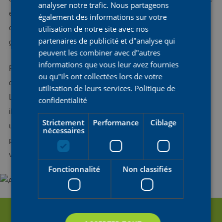
FRENCH
analyser notre trafic. Nous partageons
et à leur manière de courir. « Chaque coureuse est unique »,
également des informations sur votre
utilisation de notre site avec nos
explique Nicolas. « Nous réglons tout individuellement, du
partenaires de publicité et d"analyse qui
guidon à la selle, pour que chacune dispose du réglage parfait.
peuvent les combiner avec d"autres
informations que vous leur avez fournies
Pour Nicolas, la selle est peut-être la partie la plus importante
ou qu"ils ont collectées lors de votre
du vélo en termes de confort et de prévention des blessures. «
utilisation de leurs services.
Politique de
La selle doit en fait ne faire qu'un avec la cycliste », explique-t-
confidentialité
il. Avec un bon ajustement du vélo, adapté aux besoins
Strictement
Performance
Ciblage
uniques de chaque coureuse, l'équipe pose des bases solides
nécessaires
pour des performances optimales et un confort durable sur le
vélo.
Fonctionnalité
Non classifiés