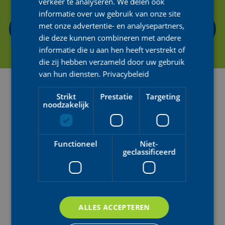
verkeer te analyseren. We delen ook
informatie over uw gebruik van onze site
met onze advertentie- en analysepartners,
CONTACTEER ONS
die deze kunnen combineren met andere
informatie die u aan hen heeft verstrekt of
die zij hebben verzameld door uw gebruik
van hun diensten.
Privacybeleid
Strikt
Prestatie
Targeting
noodzakelijk
Functioneel
Niet-
geclassificeerd
VOLG ONS OVERAL
#DreamDareGrow
ALLES ACCEPTEREN