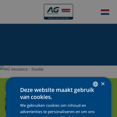
×
Deze website maakt gebruik
WIL JE ONS HELPEN OM DE
van cookies.
DUTCH
VOLGENDE GENERATIE
We gebruiken cookies om inhoud en
FIETSENDE
VROUWEN
TE
ENGLISH
advertenties te personaliseren en om ons
ONDERSTEUNEN?
FRENCH