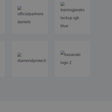
worden gevolgd.
 MSN 1st party
iken om het gebruik
 interne analyses te
 MSN 1st party
iken om het gebruik
 interne analyses te
 MSN 1st party
iken om het gebruik
 interne analyses te
o track user
ngagement on the
user experience and
y.
 MSN 1st party
or de goede werking
lt informatie over
r de website
entuele advertenties
r mogelijk heeft
 de genoemde