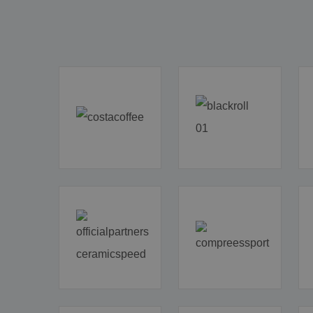
_ga
AMCV_AE1C289659
_ga_YKDQ97C6XZ
MUID
_clsk
MUID