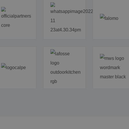
gebruikers kunnen 
1 week
Dit is een Microsoft
Microsoft
cookie die we gebru
Corporation
van de website voor
.c.clarity.ms
meten.
.c.clarity.ms
Sessie
Dit is een Microsoft
cookie die we gebru
van de website voor
meten.
1 week
Dit is een Microsoft
Microsoft
cookie die we gebru
Corporation
van de website voor
.c.bing.com
meten.
.aginsurance-
1 jaar
This cookie is used t
soudal.com
interactions and e
website to improve 
website functionalit
1 jaar
Dit is een Microsoft
Microsoft
cookie die zorgt vo
Corporation
van deze website.
.c.bing.com
9 minuten 57
Deze cookie verzame
Microsoft
seconden
hoe de eindgebruike
Corporation
gebruikt en over ev
.c.clarity.ms
die de eindgebruike
gezien voordat hij
website bezocht.