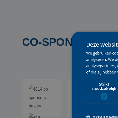
CO-SPONSORS
Deze websit
We gebruiken coo
analyseren. We de
analysepartners,
of die zij hebbe
Strikt
noodzakelijk
DETAILS WE