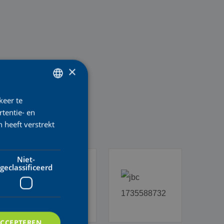
×
keer te
DUTCH
tentie- en
ENGLISH
 heeft verstrekt
FRENCH
Niet-
geclassificeerd
ACCEPTEREN