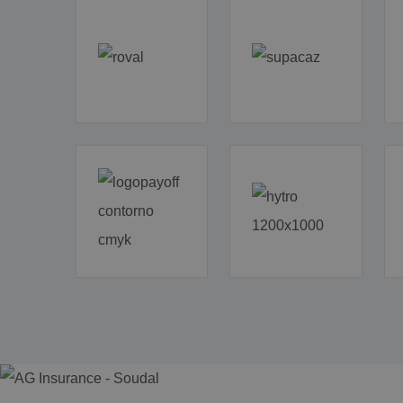
MR
SM
MR
_clck
SRM_B
ANONCHK