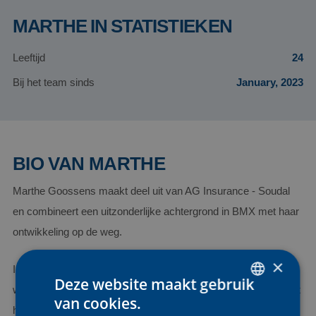
MARTHE IN STATISTIEKEN
Leeftijd
24
Bij het team sinds
January, 2023
BIO VAN MARTHE
Marthe Goossens maakt deel uit van AG Insurance - Soudal
en combineert een uitzonderlijke achtergrond in BMX met haar
ontwikkeling op de weg.
×
In het BMX behaalde ze meerdere internationale titels,
Deze website maakt gebruik
waaronder een wereldtitel en verschillende Europese titels, wat
van cookies.
DUTCH
haar explosiviteit en technische vaardigheden vormde. Sinds