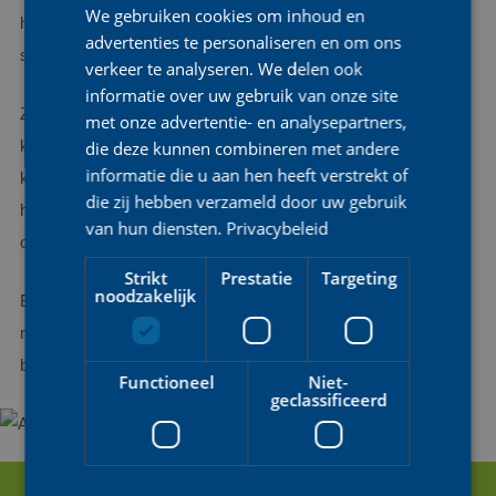
We gebruiken cookies om inhoud en
ENGLISH
haar overstap naar het wegwielrennen heeft ze die kwaliteiten
advertenties te personaliseren en om ons
succesvol vertaald naar het peloton.
FRENCH
verkeer te analyseren. We delen ook
informatie over uw gebruik van onze site
Ze profileert zich als een explosieve allrounder die zowel op
met onze advertentie- en analysepartners,
korte beklimmingen als in sprintachtige finales tot haar recht
die deze kunnen combineren met andere
informatie die u aan hen heeft verstrekt of
komt. Haar palmares omvat onder meer een tweede plaats op
die zij hebben verzameld door uw gebruik
het Belgisch kampioenschap tijdrijden, wat haar veelzijdigheid
van hun diensten.
Privacybeleid
onderstreept.
Strikt
Prestatie
Targeting
noodzakelijk
Binnen AG Insurance - Soudal blijft Marthe zich ontwikkelen,
met de ambitie om haar kwaliteiten verder uit te spelen en een
belangrijke rol te vervullen binnen het team.
Functioneel
Niet-
geclassificeerd