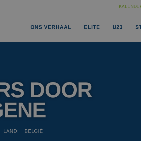
KALENDE
ONS VERHAAL
ELITE
U23
S
RS DOOR
GENE
LAND:
BELGIË