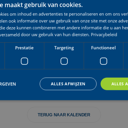
e maakt gebruik van cookies.
SSIC GERAARDSBERGEN
kies om inhoud en advertenties te personaliseren en om ons ver
len ook informatie over uw gebruik van onze site met onze adver
 die deze kunnen combineren met andere informatie die u aan hen
n verzameld door uw gebruik van hun diensten.
Privacybeleid
Prestatie
Targeting
Functioneel
CHONGMING ISLAND
ERGEVEN
ALLES AFWIJZEN
ALLES 
trikt noodzakelijk
Prestatie
Targeting
Functioneel
Niet-geclassificee
TERUG NAAR KALENDER
 cookies maken de kernfunctionaliteiten van de website mogelijk, zoals gebruikersaanm
bsite kan niet goed worden gebruikt zonder de strikt noodzakelijke cookies.