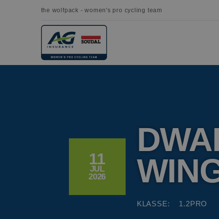
the wolfpack - women's pro cycling team
DWA
11
WIN
JUL
2026
KLASSE:
1.2PRO