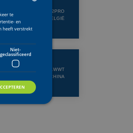
KLASSE:
1.2PRO
keer te
DUTCH
LAND:
BELGIË
tentie- en
ENGLISH
 heeft verstrekt
FRENCH
Niet-
geclassificeerd
KLASSE:
2.WWT
LAND:
CHINA
ACCEPTEREN
rd
elding en