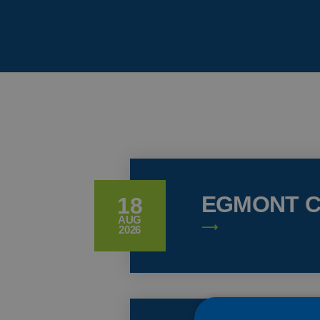
EGMONT C
18
AUG
2026