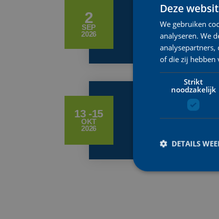
Deze websit
MUURCLA
2
We gebruiken coo
SEP
2026
analyseren. We de
analysepartners,
of die zij hebbe
Strikt
noodzakelijk
TOUR OF 
13 -15
OKT
2026
DETAILS WE
S
Strikt noodzakelijke
accountbeheer. De we