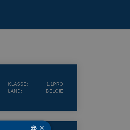
KLASSE:
1.1PRO
LAND:
BELGIË
×