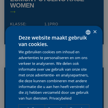
WOMEN
KLASSE:
1.1PRO
LAND:
BELGIË
×
Deze website maakt gebruik
van cookies.
DUTCH
We gebruiken cookies om inhoud en
ENGLISH
advertenties te personaliseren en om ons
26
FRENCH
verkeer te analyseren. We delen ook
SEP
informatie over uw gebruik van onze site
2026
met onze advertentie- en analysepartners,
die deze kunnen combineren met andere
WORLDS ROAD RACE U23
informatie die u aan hen heeft verstrekt of
MONTREAL
die zij hebben verzameld door uw gebruik
van hun diensten.
Privacybeleid