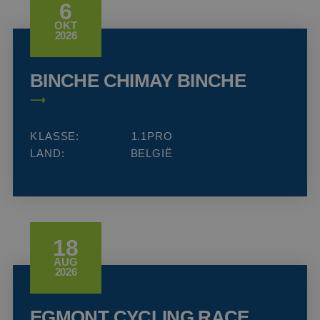
6
OKT
2026
BINCHE CHIMAY BINCHE
KLASSE:
1.1PRO
LAND:
BELGIË
18
AUG
2026
EGMONT CYCLING RACE