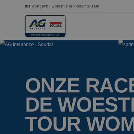
the wolfpack - women's pro cycling team
ONZE RAC
DE WOESTI
TOUR WO