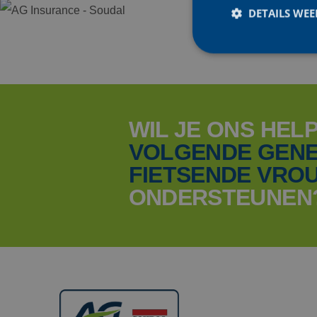
DETAILS WE
S
Strikt noodzakelijke
accountbeheer. De we
WIL JE ONS HEL
VOLGENDE GENE
Naam
FIETSENDE
VRO
CookieScriptConse
ONDERSTEUNEN
PHPSESSID
Naam
Naam
AMCVS_AE1C28965