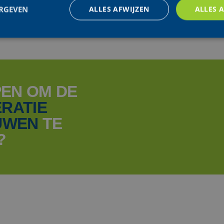
ERGEVEN
ALLES AFWIJZEN
ALLES 
trikt noodzakelijk
Prestatie
Targeting
Functioneel
Niet-geclassificee
 cookies maken de kernfunctionaliteiten van de website mogelijk, zoals gebruikersaanm
bsite kan niet goed worden gebruikt zonder de strikt noodzakelijke cookies.
PEN OM DE
Aanbieder /
RATIE
Vervaldatum
Omschrijving
Domein
UWEN
TE
nt
4 weken 2
This cookie is used by Cookie-Script.com se
CookieScript
dagen
visitor cookie consent preferences. It is nece
www.aginsurance-
?
Script.com cookie banner to work properly.
soudal.com
Sessie
Cookie generated by applications based on 
PHP.net
This is a general purpose identifier used to 
www.aginsurance-
session variables. It is normally a random 
soudal.com
how it is used can be specific to the site, b
maintaining a logged-in status for a user b
Google Privacy Policy
Aanbieder / Domein
Vervaldatum
Aanbieder /
VOLG ONS OVERAL
Vervaldatum
Omschrijving
92F0A340A495D28%40AdobeOrg
.aginsurance-soudal.com
Sessie