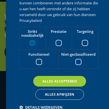
kunnen combineren met andere informatie die
u aan hen heeft verstrekt of die zij hebben
verzameld door uw gebruik van hun diensten.
WIL JE ONS HELPEN OM DE
Privacybeleid
VOLGENDE GENERATIE
FIETSENDE
VROUWEN
TE
Strikt
Prestatie
Targeting
ONDERSTEUNEN?
noodzakelijk
CONTACTEER ONS
Functioneel
Niet-geclassificeerd
ALLES ACCEPTEREN
ALLES AFWIJZEN
DETAILS WEERGEVEN