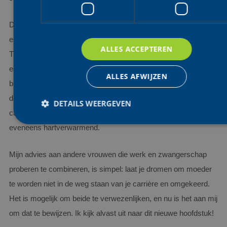
De warmte en medeleven die ik heb ervaren van de rensters
en collega-ploegleiders zijn voor mij de hoogtepunten geweest.
ALLES ACCEPTEREN
Tijdens de koers bijvoorbeeld gooide een collega-ploegleider
een Snickers door het raam van de volgauto om mijn
ALLES AFWIJZEN
bloedsuikerspiegel op peil te houden. Ze zorgden er altijd voor
dat ik voldoende te eten en te drinken had. De persoonlijke
DETAILS WEERGEVEN
cadeaus die ik van sommige rensters mocht ontvangen, waren
eveneens hartverwarmend.
Strikt noodzakelijk
Prestatie
Targeting
Functioneel
Mijn advies aan andere vrouwen die werk en zwangerschap
Niet-geclassificeerd
proberen te combineren, is simpel: laat je dromen om moeder
Strikt noodzakelijke cookies maken de kernfunctionaliteiten van de
te worden niet in de weg staan van je carrière en omgekeerd.
website mogelijk, zoals gebruikersaanmelding en accountbeheer.
De website kan niet goed worden gebruikt zonder de strikt
Het is mogelijk om beide te verwezenlijken, en nu is het aan mij
noodzakelijke cookies.
om dat te bewijzen. Ik kijk alvast uit naar dit nieuwe hoofdstuk!
Aanbieder /
Naam
Vervaldatum
Omsc
Domein