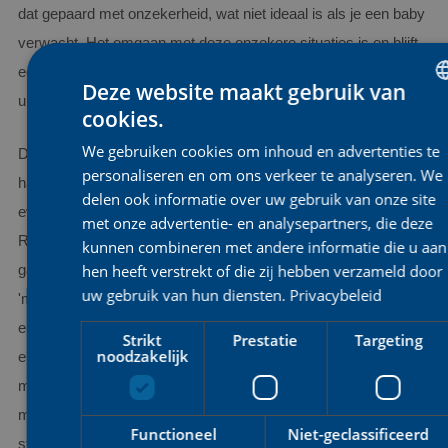
dat gepaard met onzekerheid, wat niet ideaal is als je een baby
verwacht. Het omgaan met deze onzekere situaties is en blijft
een uitdaging. Maar als je doet wat je graag doet, zal alles zich
Deze website maakt gebruik van
uiteindelijk wel uitwijzen in de toekomst.
cookies.
DUT
We gebruiken cookies om inhoud en advertenties te
De reactie van de rensters op mijn zwangerschap was
ENGL
personaliseren en om ons verkeer te analyseren. We
hartverwarmend. Tijdens de voorjaarskoersen moest ik het nog
FRE
delen ook informatie over uw gebruik van onze site
even geheim houden, wat niet altijd even makkelijk was.
met onze advertentie- en analysepartners, die deze
Rensters en ik delen vaak persoonlijke gesprekken die verder
kunnen combineren met andere informatie die u aan
hen heeft verstrekt of die zij hebben verzameld door
gaan dan alleen de koers. Onderwerpen als 'baby's' en
uw gebruik van hun diensten.
Privacybeleid
'moeder worden' kwamen regelmatig ter sprake. Toen ik
eindelijk het nieuws kon delen, waren ze allemaal enorm blij en
Strikt
Prestatie
Targeting
noodzakelijk
enthousiast. Sindsdien zijn ze heel bezorgd en leven ze erg
mee met de situatie. Ik voelde me soms al een beetje als een
moeder voor mijn rensters, en dat gevoel is alleen maar
Functioneel
Niet-geclassificeerd
sterker geworden de laatste maanden.