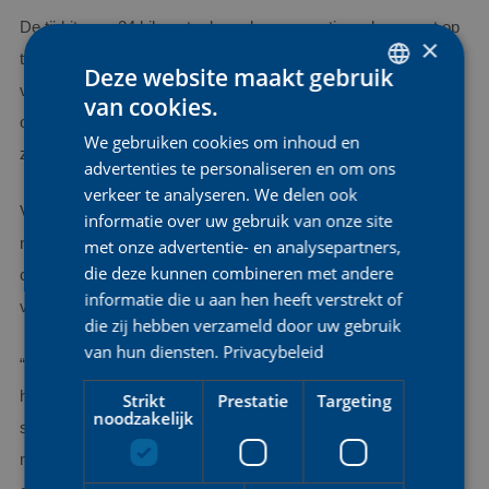
De tijdrit over 24 kilometer leverde een emotioneel moment op
×
toen Luca op het scherm zag dat ze de derde plaats had
Deze website maakt gebruik
veiliggesteld. Verrassing maakte al snel plaats voor pure
van cookies.
DUTCH
ontlading. Het goud ging naar de Italiaanse Federica Venturelli,
We gebruiken cookies om inhoud en
ENGLISH
zilver naar Anniina Ahtosalo uit Finland.
advertenties te personaliseren en om ons
FRENCH
verkeer te analyseren. We delen ook
Voor Luca is dit niet alleen een bekroning van haar harde werk,
informatie over uw gebruik van onze site
maar ook een bevestiging van haar veelzijdigheid. Ze
met onze advertentie- en analysepartners,
die deze kunnen combineren met andere
combineert immers de weg met baanwielrennen en wil
informatie die u aan hen heeft verstrekt of
voorlopig nog geen keuze maken tussen beide disciplines.
die zij hebben verzameld door uw gebruik
van hun diensten.
Privacybeleid
“Ook op de piste rijden vind ik een zeer leuke discipline. Daar
heb ik ook ambities in, zoals het WK in Chili. Het maakt me
Strikt
Prestatie
Targeting
noodzakelijk
sterker als renster dat ik de combinatie kan doen. Natuurlijk
moet ik keuzes maken, maar voorlopig probeer ik beide te