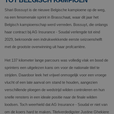
TOT BELGISCH KAMPIOEN
Shari Bossuyt is de nieuwe Belgische kampioene op de weg,
na een fenomenale sprint in Brasschaat, waar dit jaar het
Belgisch kampioenschap werd verreden. Bossuyt, die onlangs
haar contract bij AG Insurance - Soudal verlengde tot eind
2029, bekroonde een indrukwekkende eerste seizoenshelft
met de grootste overwinning uit haar profcarrière.
Het 137 kilometer lange parcours was volledig vlak en bood de
sprinters een uitgelezen kans om voor de nationale titel te
strijden. Daardoor leek het vrijwel onmogelijk voor een vroege
vlucht of een late aanval om stand te houden, aangezien
verschillende ploegen de wedstrijd wilden controleren en hun
snelle rensters in een ideale positie naar de finale wilden
loodsen. Toch weerhield dat AG Insurance - Soudal er niet van
om de koers hard te maken. Titelverdedigster Justine Ghekiere