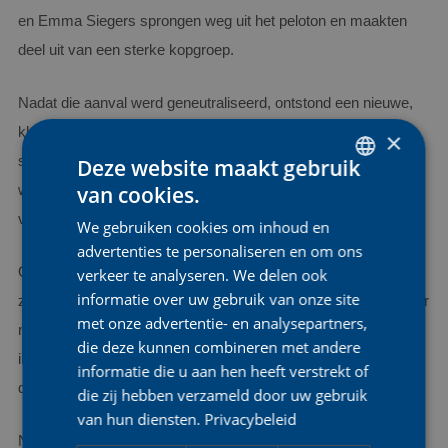
en Emma Siegers sprongen weg uit het peloton en maakten
deel uit van een sterke kopgroep.
Nadat die aanval werd geneutraliseerd, ontstond een nieuwe,
kleinere kopgroep waarin Justine opnieuw een hoofdrol
×
speelde. Het drietal bleef voorop tot in de slotkilometers, maar
Deze website maakt gebruik
van cookies.
werd uiteindelijk gegrepen door een uitgedund peloton dat een
DUTCH
veel hoger tempo ontwikkelde.
We gebruiken cookies om inhoud en
ENGLISH
advertenties te personaliseren en om ons
FRENCH
Op de lange aankomststrook twijfelde Shari geen moment. Ze
verkeer te analyseren. We delen ook
informatie over uw gebruik van onze site
zette haar sprint als eerste in en ontwikkelde een snelheid waar
met onze advertentie- en analysepartners,
niemand nog een antwoord op had. Ze hield haar krachtige
die deze kunnen combineren met andere
inspanning vol tot op de meet en mocht zo de Belgische
informatie die u aan hen heeft verstrekt of
driekleur aantrekken na een onvergetelijke overwinning.
die zij hebben verzameld door uw gebruik
van hun diensten.
Privacybeleid
Nog zichtbaar geëmotioneerd na haar zege vond Shari