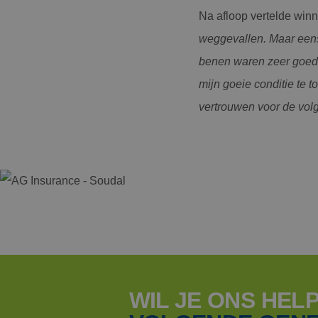
S
Na afloop vertelde winn
Strikt noodzakelijke
weggevallen. Maar eens
accountbeheer. De we
benen waren zeer goed e
Naam
mijn goeie conditie te 
CookieScriptConse
vertrouwen voor de volg
PHPSESSID
Naam
Naam
AMCVS_AE1C28965
Naam
_ga
AMCV_AE1C289659
WIL JE ONS HEL