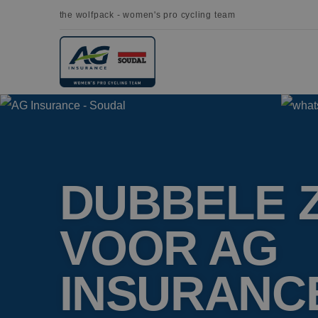
the wolfpack - women's pro cycling team
DUBBELE 
VOOR AG
INSURANCE