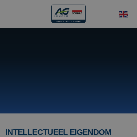
ALGEMENE
VOORWAARDEN
Op deze pagina vindt u de algemene voorwaarden van
www.aginsurance-soudal.com , zoals deze beschikbaar is
gesteld door AG. In deze algemene voorwaarden geven wij aan
onder welk voorbehoud wij de informatie op onze website aan u
aanbieden
INTELLECTUEEL EIGENDOM