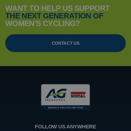
Functionality
Unclassified
WANT TO HELP US SUPPORT
THE NEXT GENERATION OF
Strictly necessary cookies allow core website
functionality such as user login and account
WOMEN'S CYCLING?
management. The website cannot be used properly
without strictly necessary cookies.
Provider /
Name
Expiration
Descript
Domain
CONTACT US
CookieScriptConsent
4 weeks 2
This coo
CookieScript
days
is used 
www.aginsurance-
Cookie-
soudal.com
Script.c
service t
rememb
visitor
cookie
consent
preferen
It is
necessar
for Cook
Script.c
cookie
banner t
work
properly
Google
FOLLOW US ANYWHERE
Privacy Policy
PHPSESSID
Session
Cookie
PHP.net