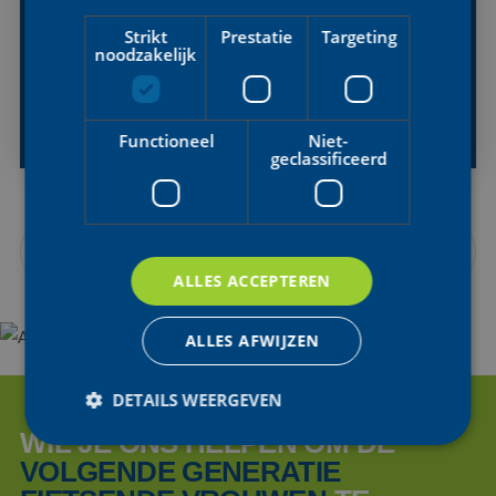
Strikt
Prestatie
Targeting
noodzakelijk
KLASSE:
EC
LAND:
SLOVENIË
Functioneel
Niet-
geclassificeerd
TERUG NAAR KALENDER
ALLES ACCEPTEREN
ALLES AFWIJZEN
DETAILS WEERGEVEN
WIL JE ONS HELPEN OM DE
VOLGENDE GENERATIE
Strikt noodzakelijk
Prestatie
Targeting