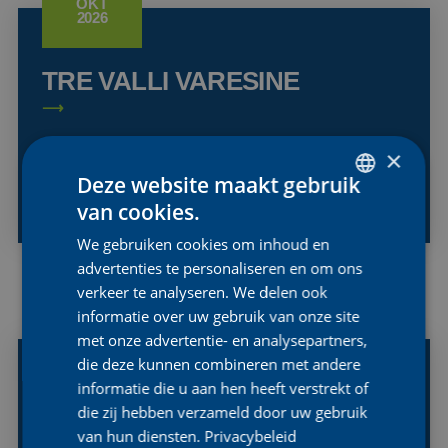
OKT
2026
TRE VALLI VARESINE
×
KLASSE:
1.PRO
Deze website maakt gebruik
LAND:
ITALIË
van cookies.
DUTCH
We gebruiken cookies om inhoud en
ENGLISH
advertenties te personaliseren en om ons
FRENCH
verkeer te analyseren. We delen ook
3
informatie over uw gebruik van onze site
OKT
met onze advertentie- en analysepartners,
2026
die deze kunnen combineren met andere
informatie die u aan hen heeft verstrekt of
EUROPEANS ROAD RACE
die zij hebben verzameld door uw gebruik
WE
van hun diensten.
Privacybeleid